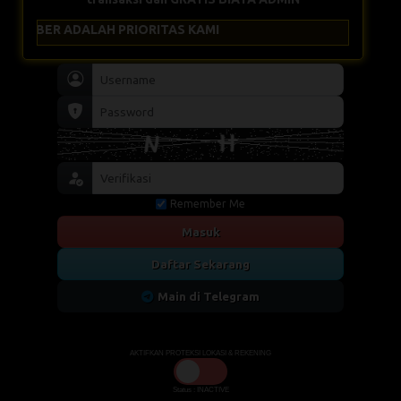
MBER ADALAH PRIORITAS KAMI
Remember Me
Masuk
Daftar Sekarang
Main di Telegram
AKTIFKAN PROTEKSI LOKASI & REKENING
Status : INACTIVE