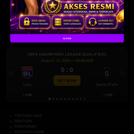
CLOSE
UEFA CHAMPIONS LEAGUE QUALIFIERS
UEF
August 12, 2026 — 02:00 WIB
0 : 0
Previous
Next
BET NOW
Lyon
Sparta Praha
SK Sturm Gr
1
0.86
-1
0.96
-0.5
0.95
TENTANG KAMI
BANTUAN
PERATURAN
INFORMASI BANK