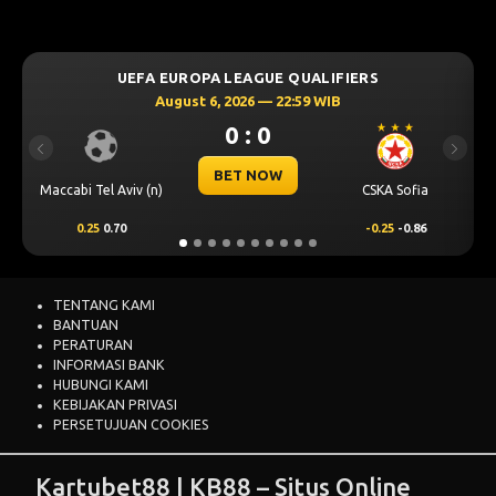
ROPA LEAGUE QUALIFIERS
UEFA EUROPA 
ust 6, 2026 — 22:59 WIB
August 7, 
0 : 0
Previous
Next
BET NOW
B
CSKA Sofia
PAOK
-0.25
-0.86
0.75
0.93
TENTANG KAMI
BANTUAN
PERATURAN
INFORMASI BANK
HUBUNGI KAMI
KEBIJAKAN PRIVASI
PERSETUJUAN COOKIES
Kartubet88 | KB88 – Situs Online